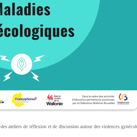
es ateliers de réflexion et de discussion autour des violences gynéco