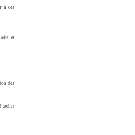
r à ces
uelle et
tion des
’atelier