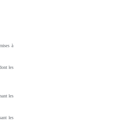
mmises à
dont les
nant les
sant les