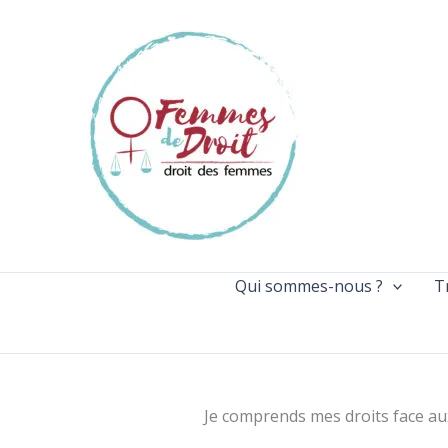
Aller
au
contenu
Qui sommes-nous ?
T
Je comprends mes droits face au