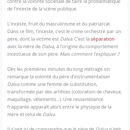
contre la volonté sociétale de taire la problématique
de l’inceste de la scène publique.
L’inceste, fruit du masculinisme et du patriarcat
Dans ce film, l’inceste, c’est le crime orchestré par un
père, dont la victime est
Dalva
. C’est la
séparation
avec la mére de
Dalva
, à l’origine du comportement
incestueux de son pére.
Mais comment l’expliquer ?
Dès les premières minutes du long métrage on
remarque la volonté du père d’instrumentaliser
Dalva
comme une femme de substitution,
transformée par des artifices (coloration de cheveux,
maquillage, vêtements…). Une ressemblance
frappante apparaît alors entre le physique de la
mère et celui de
Dalva
.
Il s’agit ici de comprendre que le père de
Dalva
n’agit