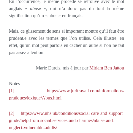
En l’occurrence, le même procédé se retrouve avec le mot
anglais «
abuse
», qui n’a donc pas du tout la même
signification qu’un « abus » en français.
Mais, ce glissement de sens si important montre qu’il faut être
prudent.e avec les termes que l’on utilise. Cela illustre, en
effet, qu’un mot peut parfois en cacher un autre si l’on ne fait
pas assez attention.
Marie Darcis, mis à jour par
Miriam Ben Jattou
Notes
[1]
https://www.juritravail.com/informations-
pratiques/lexique/Abus.html
[2]
https://www.nhs.uk/conditions/social-care-and-support-
guide/help-from-social-services-and-charities/abuse-and-
neglect-vulnerable-adults/