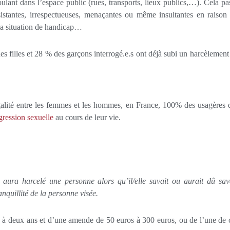
ulant dans l’espace public (rues, transports, lieux publics,…). Cela pa
nsistantes, irrespectueuses, menaçantes ou même insultantes en raison
e la situation de handicap…
es filles et 28 % des garçons interrogé.e.s ont déjà subi un harcèlement
alité entre les femmes et les hommes, en France, 100% des usagères 
gression sexuelle
au cours de leur vie.
aura harcelé une personne alors qu’il/elle savait ou aurait dû sav
nquillité de la personne visée.
s à deux ans et d’une amende de 50 euros à 300 euros, ou de l’une de 