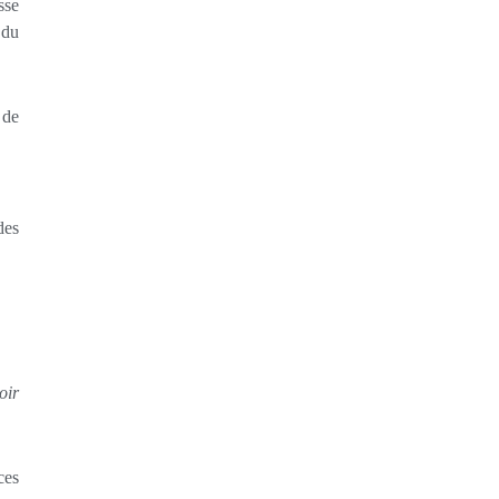
sse
 du
 de
des
oir
ces