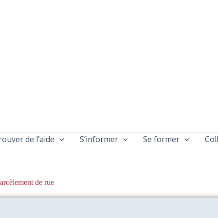
rouver de l’aide
S’informer
Se former
Col
arcèlement de rue