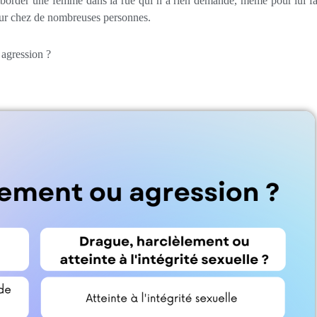
 aborder une femme dans la rue qui n’a rien demandé, même pour lui fa
eur chez de nombreuses personnes.
 agression ?