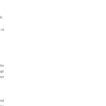
le.
 et
tre
nge
ter
ont