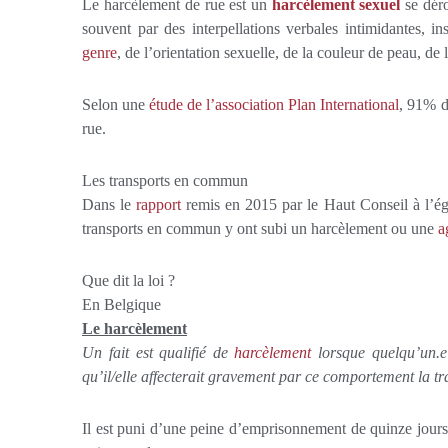
Le harcèlement de rue est un
harcèlement sexuel
se déro
souvent par des interpellations verbales intimidantes, i
genre
, de l’orientation sexuelle, de la couleur de peau, d
Selon une
étude de l’association Plan International
, 91% d
rue.
Les transports en commun
Dans le
rapport
remis en 2015 par le Haut Conseil à l’ég
transports en commun y ont subi un harcèlement ou une
a
Que dit la loi ?
En Belgique
Le harcèlement
Un fait est qualifié de
harcèlement
lorsque quelqu’un.e 
qu’il/elle affecterait gravement par ce comportement la tra
Il est puni d’une peine d’emprisonnement de quinze jour