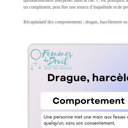
quotidiennement interpeller dans la rue. C’est pourquoi,
un compliment, peut être une source d’inquiétude et de p
Récapitulatif des comportements : drague, harcèlement ou