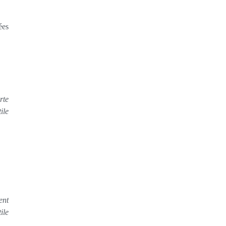
ées
rte
ile
ent
ile