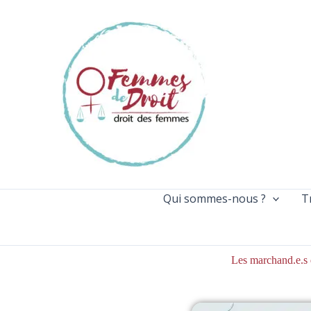
Aller
au
contenu
Qui sommes-nous ?
T
Les marchand.e.s