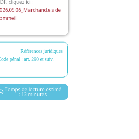
DF, cliquez ici :
026.05.06_Marchand.e.s de
ommeil
Références juridiques
ode pénal : art. 290 et suiv.
Temps de lecture estimé
: 13 minutes