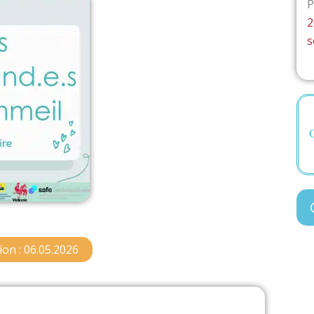
P
2
s
C
ion : 06.05.2026