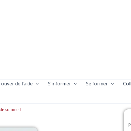
rouver de l’aide
S’informer
Se former
Col
 de sommeil
P