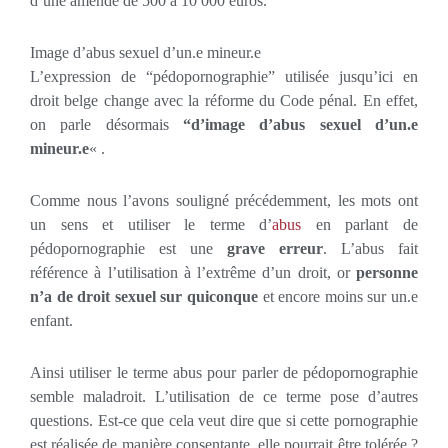
d’une amende de 500 à 10 000 euros.
Image d’abus sexuel d’un.e mineur.e
L’expression de “pédopornographie” utilisée jusqu’ici en
droit belge change avec la réforme du Code pénal. En effet,
on parle désormais
“d’image d’abus sexuel d’un.e
mineur.e
« .
Comme nous l’avons souligné précédemment, les mots ont
un sens et utiliser le terme d’
abus
en parlant de
pédopornographie est une
grave erreur
. L’abus fait
référence à l’utilisation à l’extrême d’un droit, or
personne
n’a de droit sexuel sur quiconque
et encore moins sur un.e
enfant.
Ainsi utiliser le terme abus pour parler de pédopornographie
semble maladroit. L’utilisation de ce terme pose d’autres
questions. Est-ce que cela veut dire que si cette pornographie
est réalisée de manière consentante, elle pourrait être tolérée ?