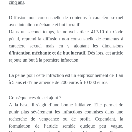
cinq ans
.
Diffusion non consensuelle de contenus à caractère sexuel
avec intention méchante et but lucratif
Dans un second temps, le nouvel article 417/10 du Code
pénal, reprend la diffusion non consensuelle de contenus à
caractère sexuel mais en y ajoutant les dimensions
d’intention méchante et de but lucratif
. Dès lors, cet article
rajoute un but à la première infraction.
La peine pour cette infraction est un emprisonnement de 1 an
à 5 ans et d’une amende de 200 euros à 10 000 euros.
Conséquences de cet ajout ?
A la base, il s’agit d’une bonne initiative. Elle permet de
punir plus sévèrement les infractions commises dans une
recherche de vengeance ou de profit. Cependant, la
formulation de l’article semble quelque peu vague.