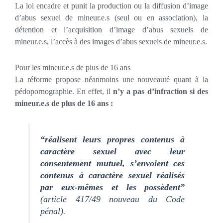
La loi encadre et punit la production ou la diffusion d’image
d’abus sexuel de mineur.e.s (seul ou en association), la
détention et l’acquisition d’image d’abus sexuels de
mineur.e.s, l’accès à des images d’abus sexuels de mineur.e.s.
Pour les mineur.e.s de plus de 16 ans
La réforme propose néanmoins une nouveauté quant à la
pédopornographie. En effet, il
n’y a pas d’infraction si des
mineur.e.s de plus de 16 ans :
“réalisent leurs propres contenus à
caractère sexuel avec leur
consentement mutuel, s’envoient ces
contenus à caractère sexuel réalisés
par eux-mêmes et les possèdent”
(article 417/49 nouveau du Code
pénal).