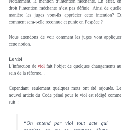
Notamment, la mention d’intention méchante. En effet, en
droit l’intention méchante n’est pas définie. Ainsi de quelle
manière les juges vont-ils apprécier cette intention? Et
comment sera-t-elle reconnue et punie en l’espèce ?
Nous attendons de voir comment les juges vont appliquer
cette notion.
Le viol
L’infraction de
viol
fait l’objet de quelques changements au
sein de la réforme. .
Cependant, seulement quelques mots ont été rajoutés. Le
nouvel article du Code pénal pour le viol est rédigé comme
suit :
“On entend par viol tout acte qui