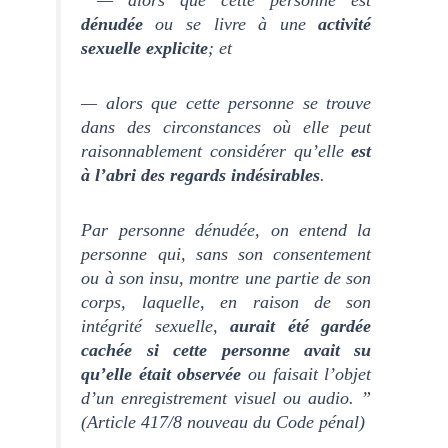
— alors que cette personne est
dénudée
ou se livre à une
activité
sexuelle explicite
; et
— alors que cette personne se trouve
dans des circonstances où elle peut
raisonnablement considérer qu’elle
est
à l’abri des regards indésirables
.
Par personne dénudée, on entend la
personne qui, sans son consentement
ou à son insu, montre une partie de son
corps, laquelle, en raison de son
intégrité sexuelle,
aurait été gardée
cachée si cette personne avait su
qu’elle était observée
ou faisait l’objet
d’un enregistrement visuel ou audio. ”
(Article 417/8 nouveau du Code pénal)