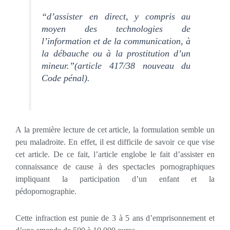
“d’assister en direct, y compris au
moyen des technologies de
l’information et de la communication, à
la débauche ou à la prostitution d’un
mineur.”(article 417/38 nouveau du
Code pénal).
A la première lecture de cet article, la formulation semble un
peu maladroite. En effet, il est difficile de savoir ce que vise
cet article. De ce fait, l’article englobe le fait d’assister en
connaissance de cause à des spectacles pornographiques
impliquant la participation d’un enfant et la
pédopornographie.
Cette infraction est punie de 3 à 5 ans d’emprisonnement et