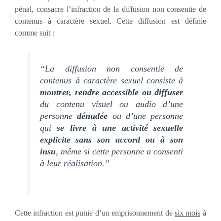
pénal, consacre l’infraction de la diffusion non consentie de
contenus à caractère sexuel. Cette diffusion est définie
comme suit :
“La diffusion non consentie de
contenus à caractère sexuel consiste à
montrer, rendre accessible ou diffuser
du contenu visuel ou audio d’une
personne
dénudée
ou d’une personne
qui
se livre à une activité sexuelle
explicite
sans son accord ou à son
insu
, même si cette personne a consenti
à leur réalisation.”
Cette infraction est punie d’un emprisonnement de
six mois
à