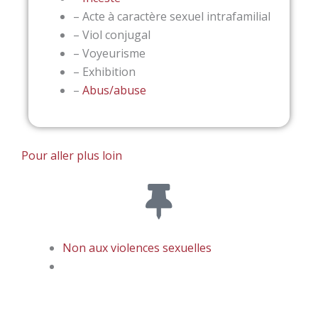
– Acte à caractère sexuel intrafamilial
– Viol conjugal
– Voyeurisme
– Exhibition
–
Abus/abuse
Pour aller plus loin
Non aux violences sexuelles