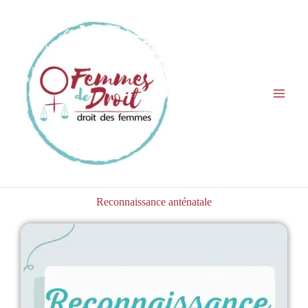
Aller
au
contenu
Reconnaissance anténatale