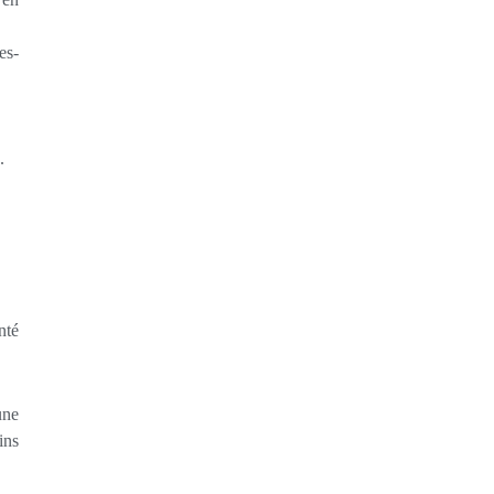
es-
.
nté
une
ins