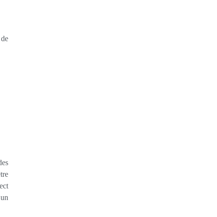
 de
des
tre
ect
 un