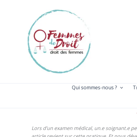
Aller
au
contenu
Qui sommes-nous ?
T
Lors d’un examen médical, un.e soignant.e peu
article revient sur cette pratique. Et nous d