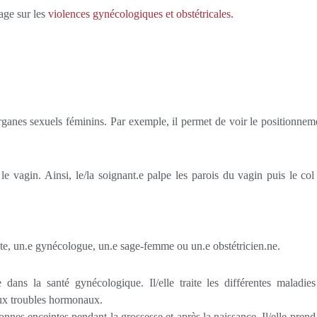
page sur les
violences gynécologiques et obstétricales.
organes sexuels féminins. Par exemple, il permet de voir le positionnem
le vagin. Ainsi, le/la soignant.e palpe les parois du vagin puis le col
ste, un.e gynécologue, un.e sage-femme ou un.e obstétricien.ne.
dans la santé gynécologique. Il/elle traite les différentes maladies
’aux troubles hormonaux.
onnes enceintes pendant la grossesse et après la naissance. Il/elle prend