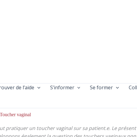
rouver de l’aide
S’informer
Se former
Col
Toucher vaginal
t pratiquer un toucher vaginal sur sa patient.e. Le présent
éveloppons également la question des touchers vaginaux non