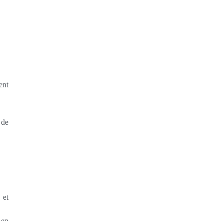
ent
 de
 et
 en