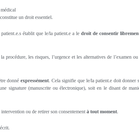
n médical
nstitue un droit essentiel.
 patient.e.s établit que le/la patient.e a le
droit de consentir libremen
if, la procédure, les risques, l’urgence et les alternatives de l’examen ou
être donné
expressément
. Cela signifie que le/la patient.e doit donner 
une signature (manuscrite ou électronique), soit en le disant de mani
ne intervention ou de retirer son consentement
à tout moment
.
écrit.