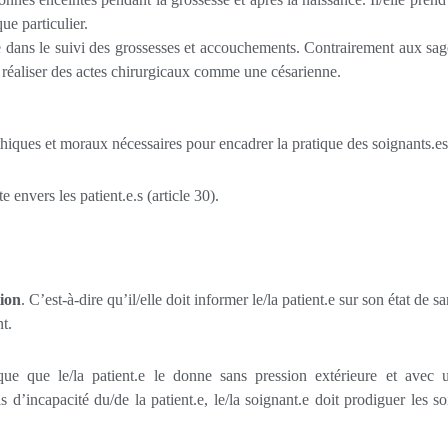
ue particulier.
e dans le suivi des grossesses et accouchements. Contrairement aux sag
et réaliser des actes chirurgicaux comme une césarienne.
thiques et moraux nécessaires pour encadrer la pratique des soignants.es
envers les patient.e.s (article 30).
tion
. C’est-à-dire qu’il/elle doit informer le/la patient.e sur son état de sa
t.
que que le/la patient.e le donne sans pression extérieure et avec 
’incapacité du/de la patient.e, le/la soignant.e doit prodiguer les so