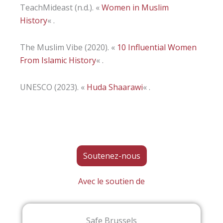
TeachMideast (n.d.). «
Women in Muslim
History
« .
The Muslim Vibe (2020). «
10 Influential Women
From Islamic History
« .
UNESCO (2023). «
Huda Shaarawi
« .
Soutenez-nous
Avec le soutien de
Safe Brussels