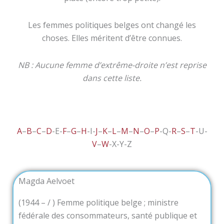
Les femmes politiques belges ont changé les
choses. Elles méritent d’être connues.
NB : Aucune femme d’extrême-droite n’est reprise
dans cette liste.
A
–
B
–
C
–
D
-E-
F
–
G
–
H
-I-
J
–
K
–
L
–
M
–
N
–
O
–
P
-Q-
R
–
S
–
T
-U-
V
–
W
-X-Y-Z
Magda Aelvoet
(1944 – / ) Femme politique belge ; ministre
fédérale des consommateurs, santé publique et