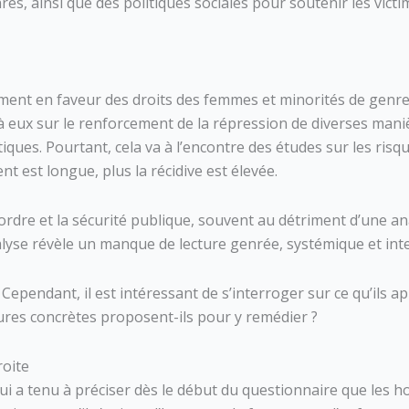
es, ainsi que des politiques sociales pour soutenir les victi
nt en faveur des droits des femmes et minorités de genre, 
nt à eux sur le renforcement de la répression de diverses ma
ques. Pourtant, cela va à l’encontre des études sur les risqu
nt est longue, plus la récidive est élevée.
 l’ordre et la sécurité publique, souvent au détriment d’une 
analyse révèle un manque de lecture genrée, systémique et int
 Cependant, il est intéressant de s’interroger sur ce qu’ils a
sures concrètes proposent-ils pour y remédier ?
droite
ui a tenu à préciser dès le début du questionnaire que les