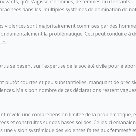
rvivants, qu’il s’agisse d’hommes, de femmes ou d’enfants »
t enracinées dans les multiples systèmes de domination de not
 les violences sont majoritairement commises par des homme
ondamentalement la problématique. Ceci peut conduire à des 
ces.
artis se basent sur l’expertise de la société civile pour éla
nt plutôt courtes et peu substantielles, manquant de précisi
violences. Mais bon nombre de ces déclarations restent vag
 ont révélé une compréhension limitée de la problématique, 
borées et construites sur des bases solides. Celles-ci émanaie
ns une vision systémique des violences faites aux femmes* e