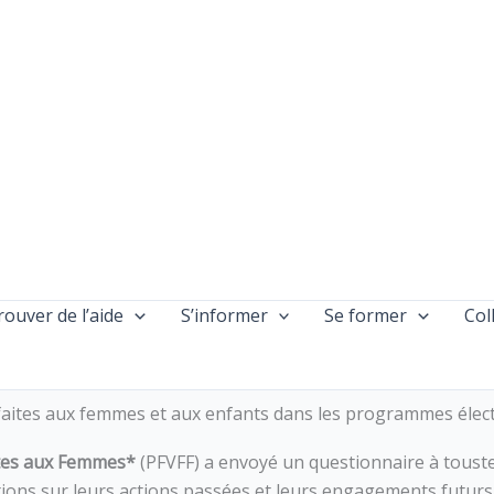
rouver de l’aide
S’informer
Se former
Col
es faites aux femmes et aux enfants dans les programmes éle
aites aux Femmes*
(PFVFF) a envoyé un questionnaire à toustes
ations sur leurs actions passées et leurs engagements futur