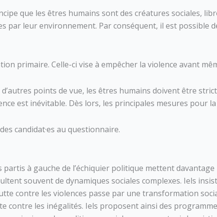
cipe que les êtres humains sont des créatures sociales, libr
es par leur environnement. Par conséquent, il est possible
tion primaire. Celle-ci vise à empêcher la violence avant mêm
 d’autres points de vue, les êtres humains doivent être str
ence est inévitable. Dès lors, les principales mesures pour l
s des candidat·es au questionnaire.
 partis à gauche de l’échiquier politique mettent davantage 
sultent souvent de dynamiques sociales complexes. Iels insis
tte contre les violences passe par une transformation sociale
te contre les inégalités. Iels proposent ainsi des programme