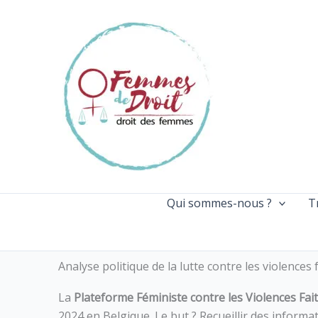
Aller
au
contenu
Qui sommes-nous ?
T
Analyse politique de la lutte contre les violenc
La
Plateforme Féministe contre les Violences F
2024 en Belgique. Le but ? Recueillir des inform