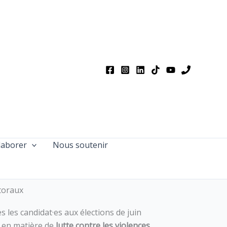
laborer
Nous soutenir
ctoraux
 les candidat·es aux élections de juin
s en matière de
lutte contre les violences