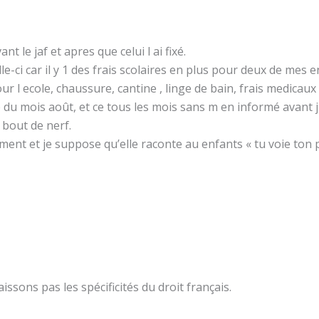
nt le jaf et apres que celui l ai fixé.
e-ci car il y 1 des frais scolaires en plus pour deux de mes 
r l ecole, chaussure, cantine , linge de bain, frais medic
 du mois août, et ce tous les mois sans m en informé avant j
 bout de nerf.
ement et je suppose qu’elle raconte au enfants « tu voie ton p
ssons pas les spécificités du droit français.