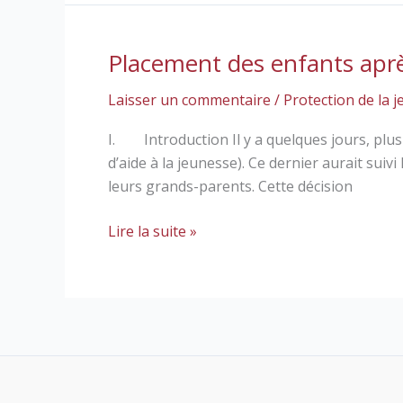
Placement des enfants aprè
Placement
des
Laisser un commentaire
/
Protection de la 
enfants
après
I. Introduction Il y a quelques jours, plusi
le
d’aide à la jeunesse). Ce dernier aurait suiv
meurtre
leurs grands-parents. Cette décision
de
leur
Lire la suite »
mère