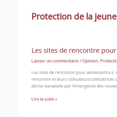
Protection de la jeun
Les sites de rencontre pour
Les
sites
Laisser un commentaire
/
Opinion
,
Protecti
de
rencontre
Les sites de rencontre pour adolescent.e.s, 
pour
rencontre et leurs utilisateurs/utilisatrice
adolescent.e.s
dérive banalisée par l’émergence des nouvel
Lire la suite »